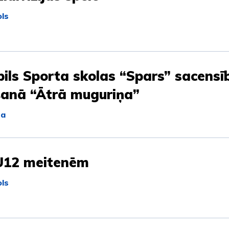
ls
ils Sporta skolas “Spars” sacensī
šanā “Ātrā muguriņa”
na
U12 meitenēm
ls