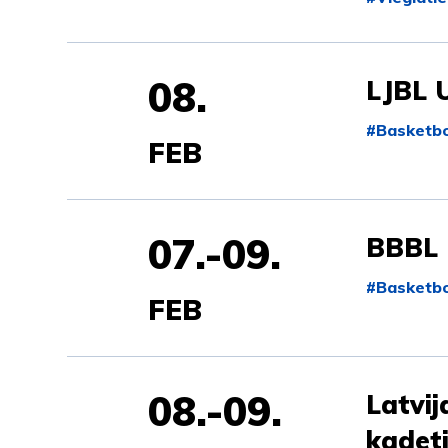
08.
LJBL 
#Basketbo
FEB
07.-09.
BBBL
#Basketbo
FEB
08.-09.
Latvij
kadet