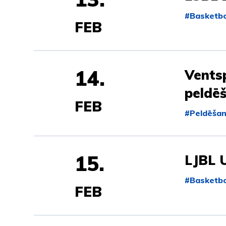
#Basketbo
FEB
14.
Ventsp
peldē
FEB
#Peldēša
15.
LJBL 
#Basketbo
FEB