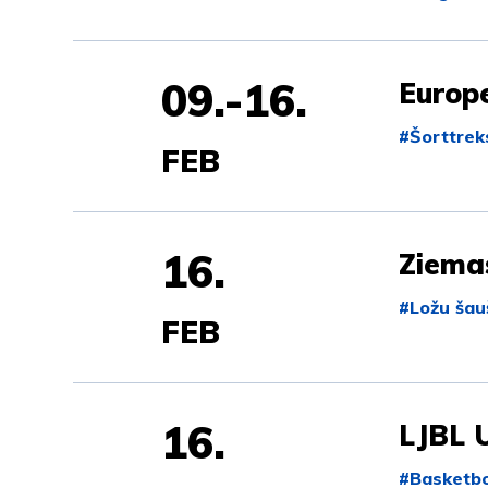
09.-16.
Europe
#Šorttrek
FEB
16.
Ziema
#Ložu šau
FEB
16.
LJBL 
#Basketbo