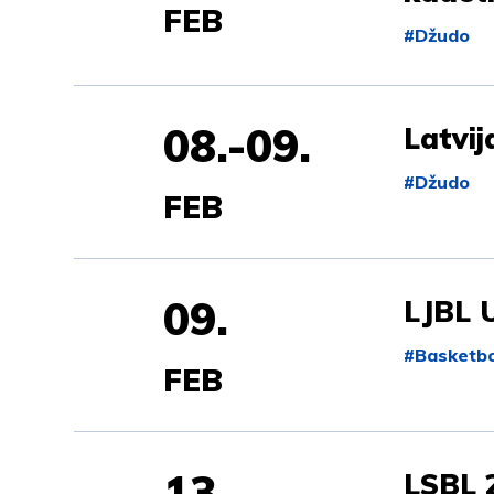
FEB
#Džudo
08.-09.
Latvi
#Džudo
FEB
09.
LJBL 
#Basketbo
FEB
13.
LSBL 2