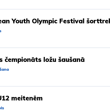
an Youth Olympic Festival šorttre
s
s čempionāts ložu šaušanā
šana
U12 meitenēm
ls