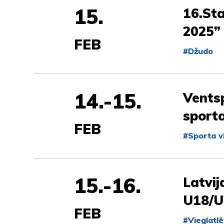
15.
16.Sta
2025”
FEB
#Džudo
14.-15.
Ventsp
sport
FEB
#Sporta v
15.-16.
Latvij
U18/U
FEB
#Vieglatlē