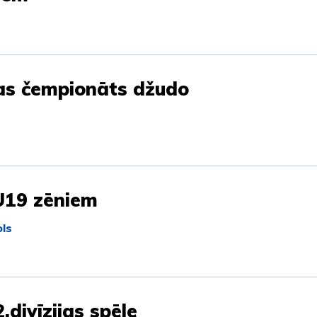
jas čempionāts džudo
U19 zēniem
ls
.divīzijas spēle