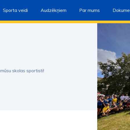
Sporta veidi
Audzēkņiem
Par mums
Dokumen
 mūsu skolas sportisti!