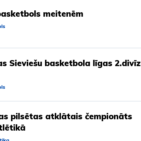
basketbols meitenēm
ls
as Sieviešu basketbola līgas 2.divīz
ls
as pilsētas atklātais čempionāts
tlētikā
tika