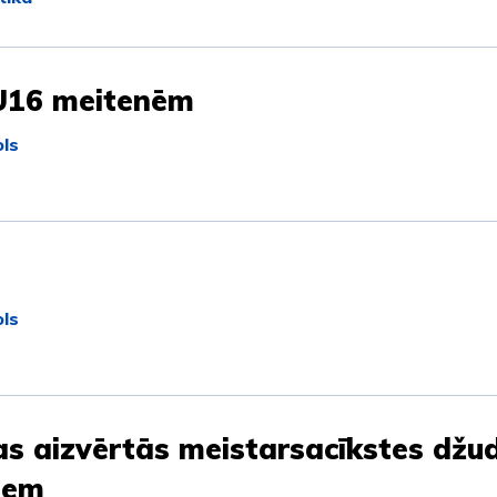
U16 meitenēm
ls
ls
as aizvērtās meistarsacīkstes džu
iem