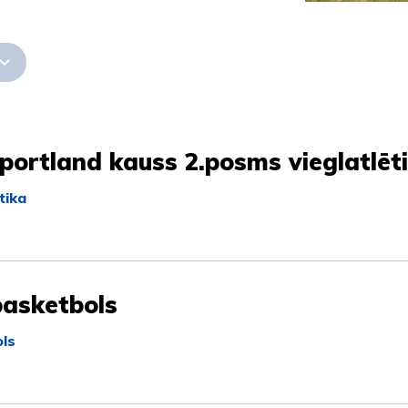
ortland kauss 2.posms vieglatlēt
tika
basketbols
ls