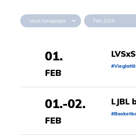
Visas kategorijas
Feb, 2025
01.
LVSxSp
#Vieglatlē
FEB
01.-02.
LJBL 
#Basketbo
FEB