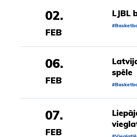
02.
LJBL 
#Basketbo
FEB
06.
Latvij
spēle
FEB
#Basketbo
07.
Liepāj
viegla
FEB
#Vieglatlē