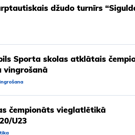
rptautiskais džudo turnīrs “Siguld
ils Sporta skolas atklātais čempi
a vingrošanā
ingrošana
as čempionāts vieglatlētikā
20/U23
tika