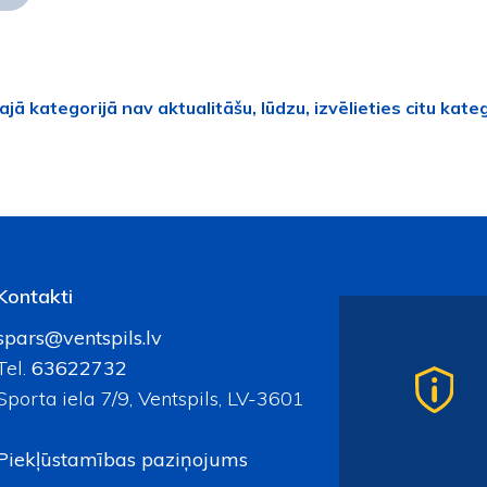
ajā kategorijā nav aktualitāšu, lūdzu, izvēlieties citu kateg
Kontakti
spars@ventspils.lv
Tel.
63622732
Sporta iela 7/9, Ventspils, LV-3601
Piekļūstamības paziņojums