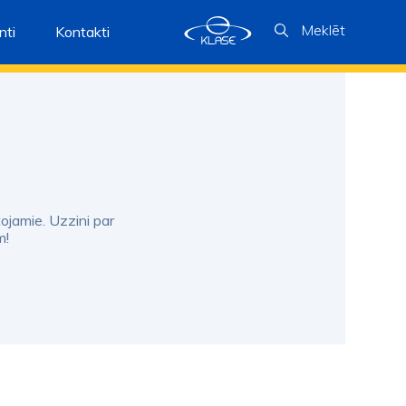
Meklēt
ti
Kontakti
tojamie. Uzzini par
m!