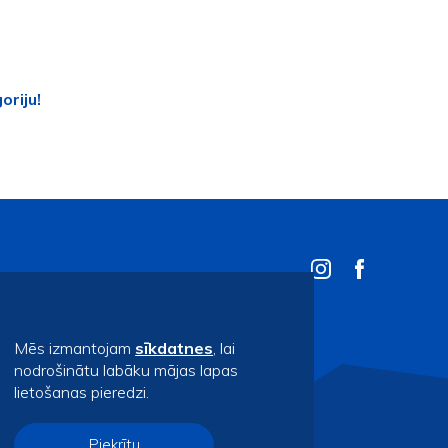
oriju!
Mēs izmantojam
sīkdatnes
, lai
nodrošinātu labāku mājas lapas
lietošanas pieredzi.
Piekrītu