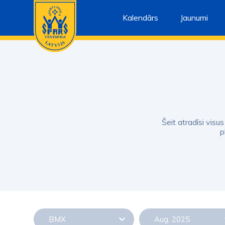
Kalendārs
Jaunumi
Šeit atradīsi visu
p
BMX
Aug, 2025