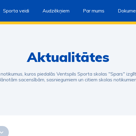
Sporta veidi
Audzēkņiem
Par mums
Dokumen
Aktualitātes
s notikumus, kuros piedalās Ventspils Sporta skolas "Spars" izglī
lānotām sacensībām, sasniegumiem un citiem skolas notikumie