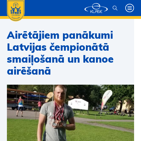
Airētājiem panākumi
Latvijas čempionātā
smaiļošanā un kanoe
airēšanā