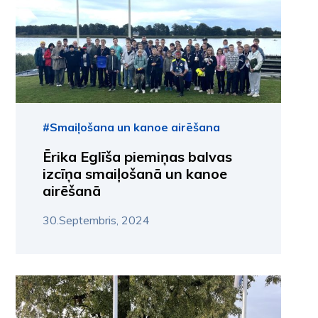
#Smaiļošana un kanoe airēšana
Ērika Eglīša piemiņas balvas
izcīņa smaiļošanā un kanoe
airēšanā
30.Septembris, 2024