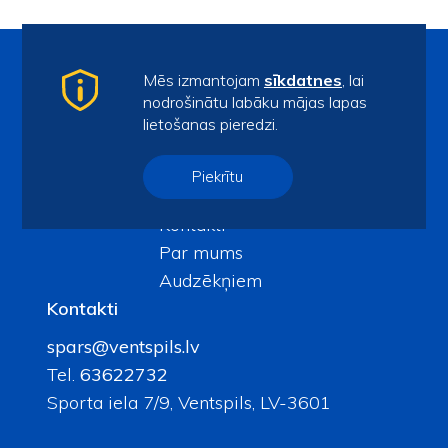
Mēs izmantojam
sīkdatnes
, lai
nodrošinātu labāku mājas lapas
Lapas
lietošanas pieredzi.
Kalendārs
Piekrītu
Aktualitātes
Galerijas
Kontakti
Par mums
Audzēkņiem
Kontakti
spars@ventspils.lv
Tel.
63622732
Sporta iela 7/9, Ventspils, LV-3601