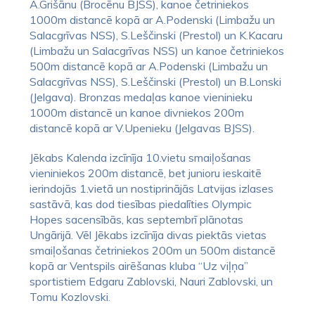
A.Grišānu (Brocēnu BJSS), kanoe četriniekos
1000m distancē kopā ar A.Podenski (Limbažu un
Salacgrīvas NSS), S.Leščinski (Prestol) un K.Kacaru
(Limbažu un Salacgrīvas NSS) un kanoe četriniekos
500m distancē kopā ar A.Podenski (Limbažu un
Salacgrīvas NSS), S.Leščinski (Prestol) un B.Lonski
(Jelgava). Bronzas medaļas kanoe vieninieku
1000m distancē un kanoe divniekos 200m
distancē kopā ar V.Upenieku (Jelgavas BJSS).
Jēkabs Kalenda izcīnīja 10.vietu smaiļošanas
vieniniekos 200m distancē, bet junioru ieskaitē
ierindojās 1.vietā un nostiprinājās Latvijas izlases
sastāvā, kas dod tiesības piedalīties Olympic
Hopes sacensībās, kas septembrī plānotas
Ungārijā. Vēl Jēkabs izcīnīja divas piektās vietas
smaiļošanas četriniekos 200m un 500m distancē
kopā ar Ventspils airēšanas kluba “Uz viļņa”
sportistiem Edgaru Zablovski, Nauri Zablovski, un
Tomu Kozlovski.