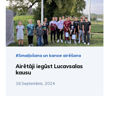
#Smaiļošana un kanoe airēšana
Airētāji iegūst Lucavsalas
kausu
16.Septembris, 2024