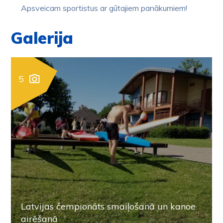
Apsveicam sportistus ar gūtajiem panākumiem!
Galerija
5
Latvijas čempionāts smaiļošanā un kanoe
airēšanā