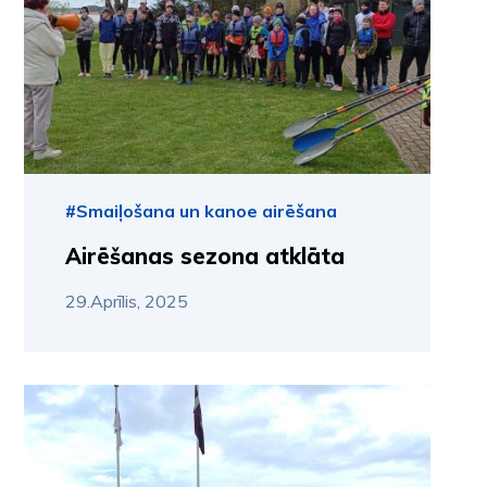
#Smaiļošana un kanoe airēšana
Airēšanas sezona atklāta
29.Aprīlis, 2025