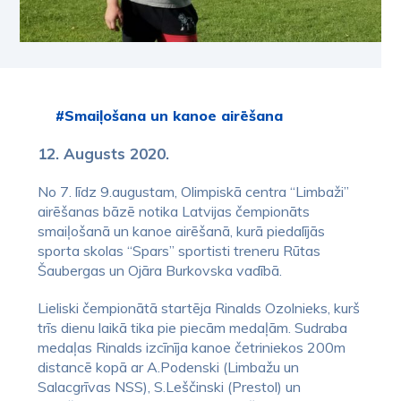
#Smaiļošana un kanoe airēšana
12. Augusts 2020.
No 7. līdz 9.augustam, Olimpiskā centra “Limbaži”
airēšanas bāzē notika Latvijas čempionāts
smaiļošanā un kanoe airēšanā, kurā piedalījās
sporta skolas “Spars” sportisti treneru Rūtas
Šaubergas un Ojāra Burkovska vadībā.
Lieliski čempionātā startēja Rinalds Ozolnieks, kurš
trīs dienu laikā tika pie piecām medaļām. Sudraba
medaļas Rinalds izcīnīja kanoe četriniekos 200m
distancē kopā ar A.Podenski (Limbažu un
Salacgrīvas NSS), S.Leščinski (Prestol) un