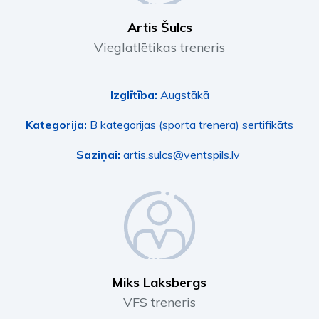
Artis Šulcs
Vieglatlētikas treneris
Izglītība:
Augstākā
Kategorija:
B kategorijas (sporta trenera) sertifikāts
Saziņai:
artis.sulcs@ventspils.lv
Miks Laksbergs
VFS treneris