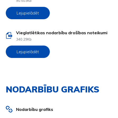
90.503Kb
Lejupielādēt
Vieglatlētikas nodarbību drošības noteikumi
340.29Kb
Lejupielādēt
NODARBĪBU GRAFIKS
Nodarbību grafiks