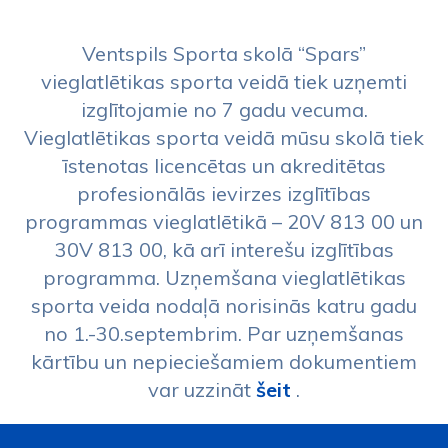
Ventspils Sporta skolā “Spars”
vieglatlētikas sporta veidā tiek uzņemti
izglītojamie no 7 gadu vecuma.
Vieglatlētikas sporta veidā mūsu skolā tiek
īstenotas licencētas un akreditētas
profesionālās ievirzes izglītības
programmas vieglatlētikā – 20V 813 00 un
30V 813 00, kā arī interešu izglītības
programma. Uzņemšana vieglatlētikas
sporta veida nodaļā norisinās katru gadu
no 1.-30.septembrim. Par uzņemšanas
kārtību un nepieciešamiem dokumentiem
var uzzināt
šeit
.