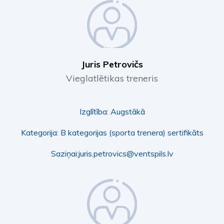
Juris Petrovičs
Vieglatlētikas treneris
Izglītība: Augstākā
Kategorija: B kategorijas (sporta trenera) sertifikāts
Saziņai:
juris.petrovics@ventspils.lv