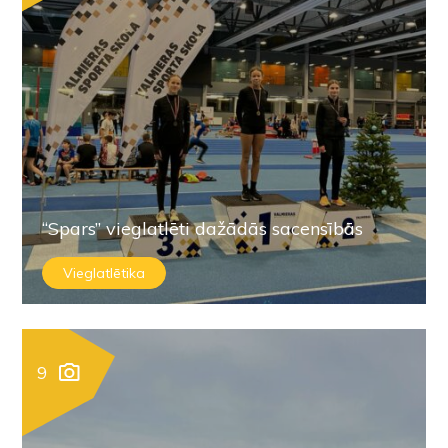
“Spars” vieglatlēti dažādās sacensībās
Vieglatlētika
9