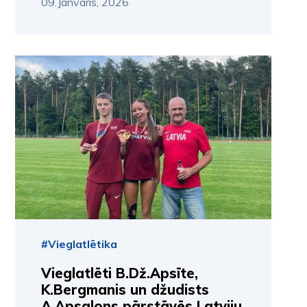
09.Janvāris, 2026
#Vieglatlētika
Vieglatlēti B.Dž.Apsīte,
K.Bergmanis un džudists
A.Apsalons pārstāvēs Latviju