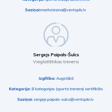
Saziņai:
marita.lesina@ventspils.lv
Sergejs Paipals-Šulcs
Vieglatlētikas treneris
Izglītība:
Augstākā
Kategorija:
B kategorijas (sporta trenera) sertifikāts
Saziņai:
sergejs.paipals-sulcs@ventspils.lv