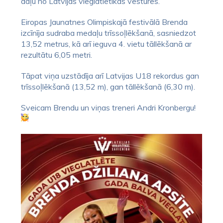
daļu no Latvijas vieglatlētikas vēstures.
Eiropas Jaunatnes Olimpiskajā festivālā Brenda
izcīnīja sudraba medaļu trīssoļlēkšanā, sasniedzot
13,52 metrus, kā arī ieguva 4. vietu tāllēkšanā ar
rezultātu 6,05 metri.
Tāpat viņa uzstādīja arī Latvijas U18 rekordus gan
trīssoļlēkšanā (13,52 m), gan tāllēkšanā (6,30 m).
Sveicam Brendu un viņas treneri Andri Kronbergu!