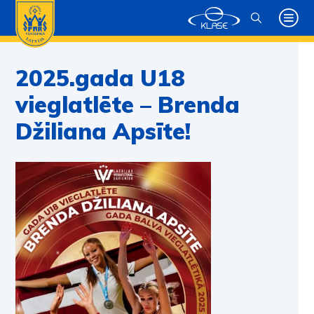
2025.gada U18
vieglatlēte – Brenda
Džiliana Apsīte!