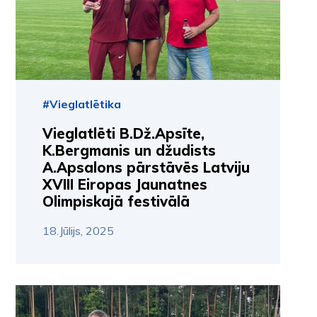
#Vieglatlētika
Vieglatlēti B.Dž.Apsīte,
K.Bergmanis un džudists
A.Apsalons pārstāvēs Latviju
XVIII Eiropas Jaunatnes
Olimpiskajā festivālā
18.Jūlijs, 2025