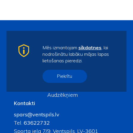
Lapas
Mēs izmantojam
sīkdatnes
, lai
Kalendārs
nodrošinātu labāku mājas lapas
lietošanas pieredzi.
Aktualitātes
Galerijas
Piekrītu
Kontakti
Par mums
Audzēkņiem
Kontakti
spars@ventspils.lv
Tel.
63622732
Sporta iela 7/9, Ventspils, LV-3601