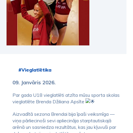
#Vieglatlētika
09. Janvāris 2026.
Par gada U18 vieglatlēti atzīta mūsu sporta skolas
vieglatlēte Brenda Džiliana Apsīte
Aizvadītā sezona Brendai bija īpaši veiksmīga —
viņa pārliecinoši sevi apliecināja starptautiskajā
arēnā un sasniedza rezultātus, kas jau kļuvuši par