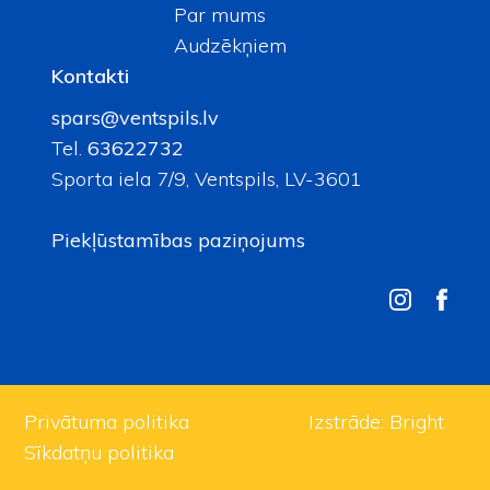
Par mums
Audzēkņiem
Kontakti
spars@ventspils.lv
Tel.
63622732
Sporta iela 7/9, Ventspils, LV-3601
Piekļūstamības paziņojums
Privātuma politika
Izstrāde:
Bright
Sīkdatņu politika