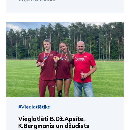
#Vieglatlētika
Vieglatlēti B.Dž.Apsīte,
K.Bergmanis un džudists