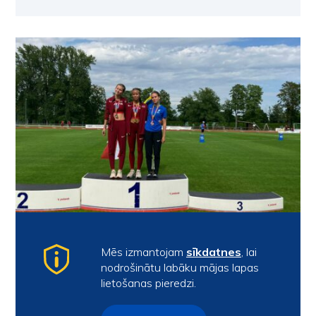
#Vieglatlētika
Mēs izmantojam
sīkdatnes
, lai
nodrošinātu labāku mājas lapas
Baltijas U18 komandu
lietošanas pieredzi.
čempionāta medaļnieki