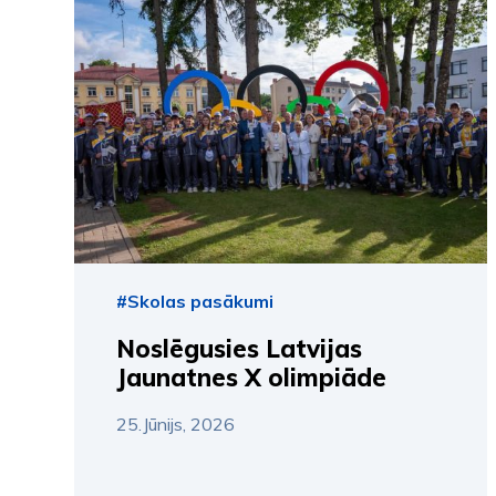
#Skolas pasākumi
Noslēgusies Latvijas
Jaunatnes X olimpiāde
25.Jūnijs, 2026