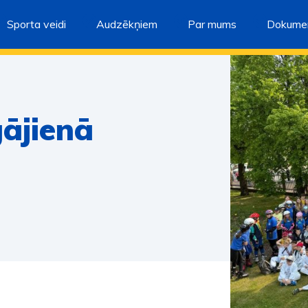
Sporta veidi
Audzēkņiem
Par mums
Dokumen
ājienā