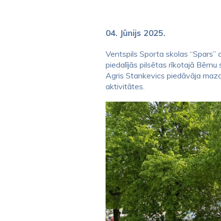
04. Jūnijs 2025.
Ventspils Sporta skolas “Spars” au
piedalījās pilsētas rīkotajā Bērn
Agris Stankevics piedāvāja maza
aktivitātes.