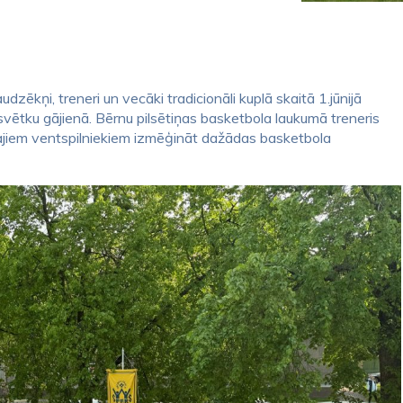
dzēkņi, treneri un vecāki tradicionāli kuplā skaitā 1.jūnijā
u svētku gājienā. Bērnu pilsētiņas basketbola laukumā treneris
jiem ventspilniekiem izmēģināt dažādas basketbola