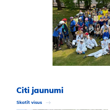
Citi jaunumi
Skatīt visus