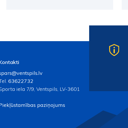
Kontakti
spars@ventspils.lv
Tel.
63622732
Sporta iela 7/9, Ventspils, LV-3601
Piekļūstamības paziņojums