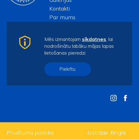
Kontakti
Par mums
Audzēkņiem
Kontakti
Mēs izmantojam
sīkdatnes
, lai
spars@ventspils.lv
nodrošinātu labāku mājas lapas
lietošanas pieredzi.
Tel.
63622732
Sporta iela 7/9, Ventspils, LV-3601
Piekrītu
Piekļūstamības paziņojums
Privātuma politika
Izstrāde:
Bright