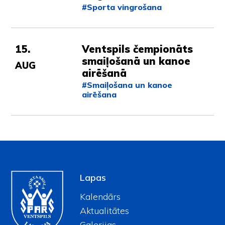
#Sporta vingrošana
15.
Ventspils čempionāts
smaiļošanā un kanoe
AUG
airēšanā
#Smaiļošana un kanoe
airēšana
Lapas
Kalendārs
Aktualitātes
Galerijas