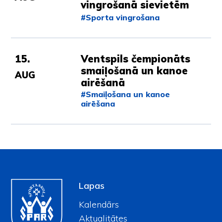
vingrošanā sievietēm
#Sporta vingrošana
15.
Ventspils čempionāts
smaiļošanā un kanoe
AUG
airēšanā
#Smaiļošana un kanoe
airēšana
Lapas
Kalendārs
Aktualitātes