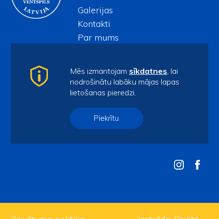
Galerijas
Kontakti
Par mums
Audzēkņiem
Kontakti
Mēs izmantojam
sīkdatnes
, lai
nodrošinātu labāku mājas lapas
spars@ventspils.lv
lietošanas pieredzi.
Tel.
63622732
Sporta iela 7/9, Ventspils, LV-3601
Piekrītu
Piekļūstamības paziņojums