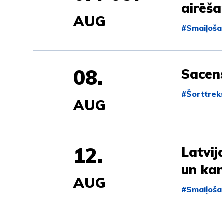
airēš
AUG
#Smaiļoša
08.
Sacen
#Šorttrek
AUG
12.
Latvi
un ka
AUG
#Smaiļoša