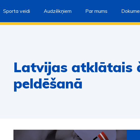
Sporta veidi
Audzēkņiem
Par mums
Dokumen
Latvijas atklātais
peldēšanā