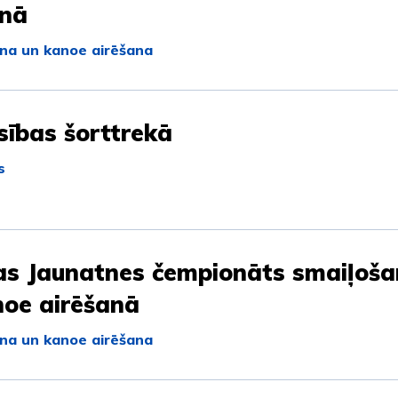
anā
na un kanoe airēšana
sības šorttrekā
s
jas Jaunatnes čempionāts smaiļoš
noe airēšanā
na un kanoe airēšana