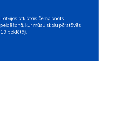
Latvijas atklātais čempionāts
peldēšanā, kur mūsu skolu pārstāvēs
13 peldētāji.