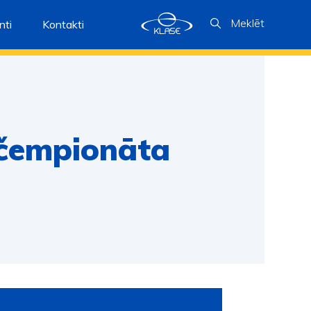
Meklēt
ti
Kontakti
 čempionāta