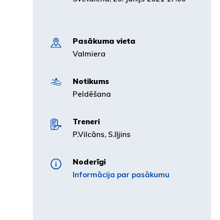
Pasākuma vieta
Valmiera
Notikums
Peldēšana
Treneri
P.Vilcāns, S.Iļjins
Noderīgi
Informācija par pasākumu