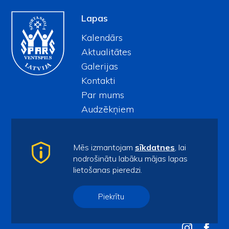
Lapas
Kalendārs
Aktualitātes
Galerijas
Kontakti
Par mums
Audzēkņiem
Kontakti
spars@ventspils.lv
Mēs izmantojam
sīkdatnes
, lai
Tel.
63622732
nodrošinātu labāku mājas lapas
lietošanas pieredzi.
Sporta iela 7/9, Ventspils, LV-3601
Piekrītu
Piekļūstamības paziņojums