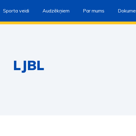
Sporta veidi
Audzēkņiem
Par mums
Dokumen
LJBL