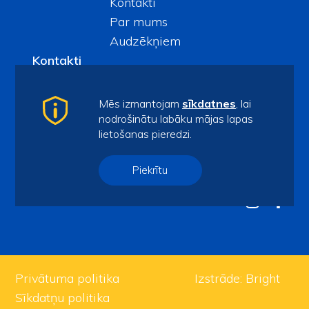
Kontakti
Par mums
Audzēkņiem
Kontakti
spars@ventspils.lv
Mēs izmantojam
sīkdatnes
, lai
Tel.
63622732
nodrošinātu labāku mājas lapas
Sporta iela 7/9, Ventspils, LV-3601
lietošanas pieredzi.
Piekļūstamības paziņojums
Piekrītu
Privātuma politika
Izstrāde:
Bright
Sīkdatņu politika