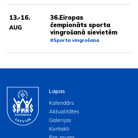
13.-16.
36.Eiropas
čempionāts sporta
AUG
vingrošanā sievietēm
#Sporta vingrošana
Lapas
Kalendārs
Aktualitātes
Galerijas
Kontakti
Par mums