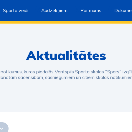
Sporta veidi
Audzēkņiem
Par mums
Dokumen
Aktualitātes
s notikumus, kuros piedalās Ventspils Sporta skolas "Spars" izglī
lānotām sacensībām, sasniegumiem un citiem skolas notikumie