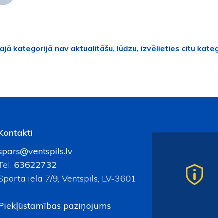
ajā kategorijā nav aktualitāšu, lūdzu, izvēlieties citu kateg
Kontakti
spars@ventspils.lv
Tel.
63622732
Sporta iela 7/9, Ventspils, LV-3601
Piekļūstamības paziņojums