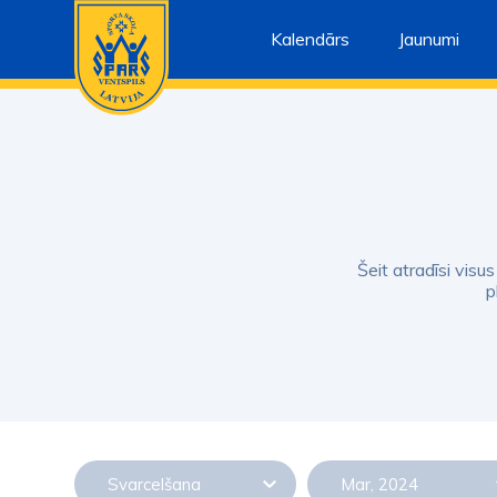
Kalendārs
Jaunumi
Šeit atradīsi visu
p
Svarcelšana
Mar, 2024