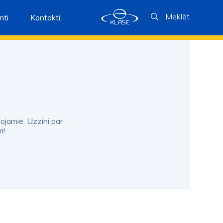
Meklēt
ti
Kontakti
tojamie. Uzzini par
m!