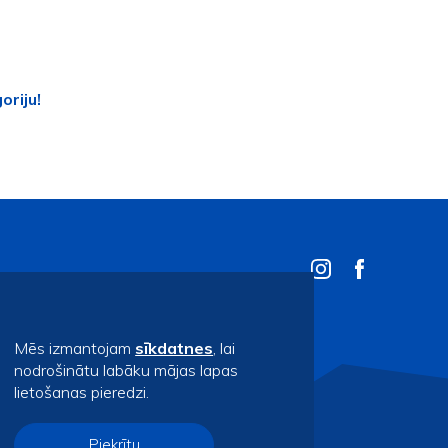
oriju!
Mēs izmantojam
sīkdatnes
, lai
nodrošinātu labāku mājas lapas
lietošanas pieredzi.
Piekrītu