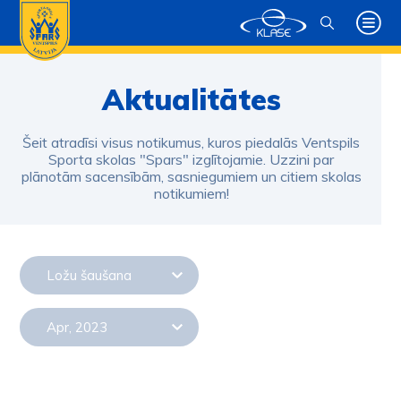
Aktualitātes
Šeit atradīsi visus notikumus, kuros piedalās Ventspils
Sporta skolas "Spars" izglītojamie. Uzzini par
plānotām sacensībām, sasniegumiem un citiem skolas
notikumiem!
Ložu šaušana
Apr, 2023