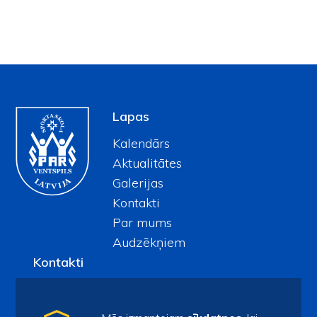
Lapas
Kalendārs
Aktualitātes
Galerijas
Kontakti
Par mums
Audzēkņiem
Kontakti
spars@ventspils.lv
Tel.
63622732