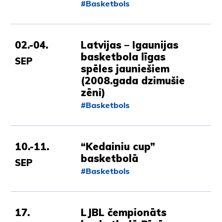
#Basketbols
02.-04.
Latvijas – Igaunijas
basketbola līgas
SEP
spēles jauniešiem
(2008.gada dzimušie
zēni)
#Basketbols
10.-11.
“Kedainiu cup”
basketbolā
SEP
#Basketbols
17.
LJBL čempionāts