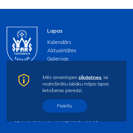
Lapas
Kalendārs
Aktualitātes
Galerijas
Kontakti
Par mums
Mēs izmantojam
sīkdatnes
, lai
Audzēkņiem
nodrošinātu labāku mājas lapas
lietošanas pieredzi.
Kontakti
spars@ventspils.lv
Piekrītu
Tel.
63622732
Sporta iela 7/9, Ventspils, LV-3601