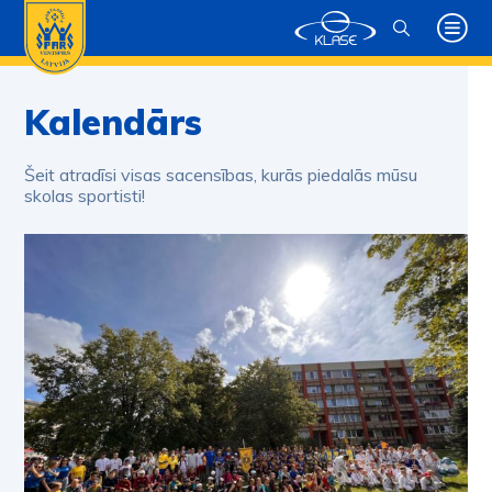
Kalendārs
Šeit atradīsi visas sacensības, kurās piedalās mūsu
skolas sportisti!