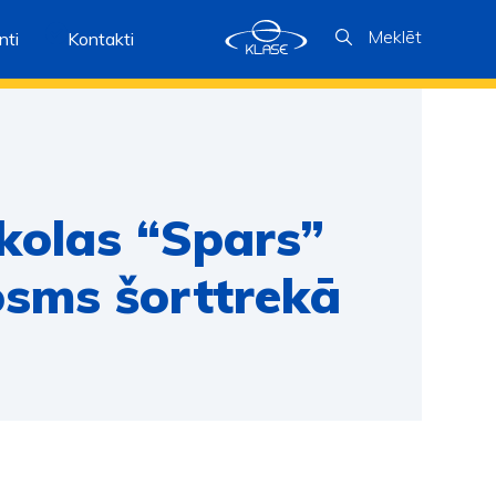
Meklēt
ti
Kontakti
kolas “Spars”
osms šorttrekā