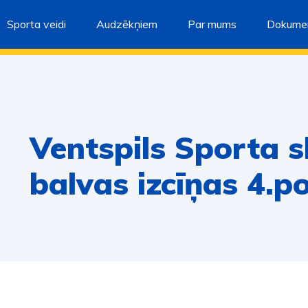
Sporta veidi
Audzēkņiem
Par mums
Dokumen
Ventspils Sporta s
balvas izcīņas 4.p