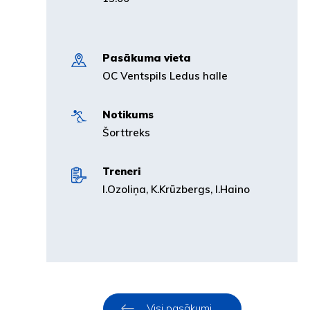
Pasākuma vieta
OC Ventspils Ledus halle
Notikums
Šorttreks
Treneri
I.Ozoliņa, K.Krūzbergs, I.Haino
Visi pasākumi