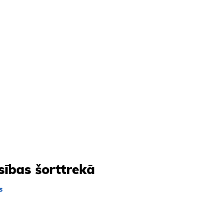
sības šorttrekā
s