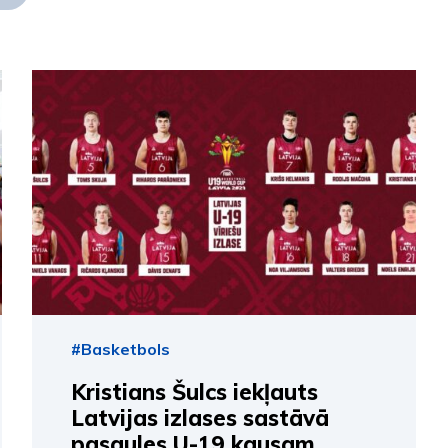
#Basketbols
Kristians Šulcs iekļauts
Latvijas izlases sastāvā
pasaules U-19 kausam