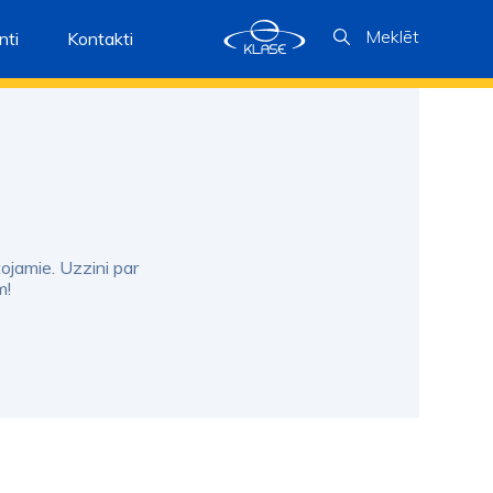
Meklēt
ti
Kontakti
tojamie. Uzzini par
m!