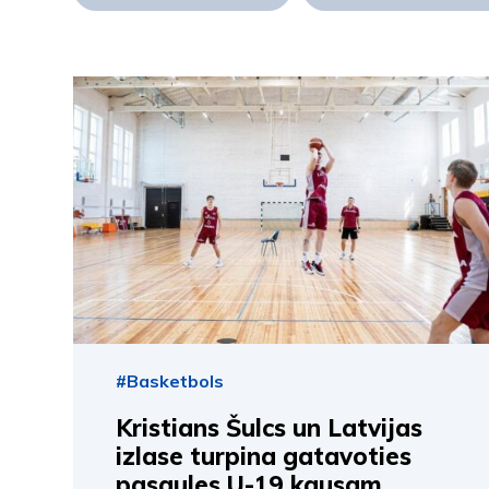
#Basketbols
Kristians Šulcs un Latvijas
izlase turpina gatavoties
pasaules U-19 kausam