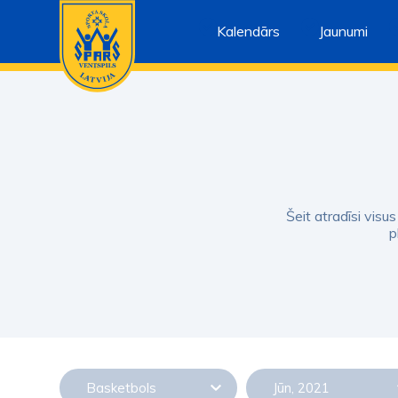
Kalendārs
Jaunumi
Šeit atradīsi visu
p
Basketbols
Jūn, 2021