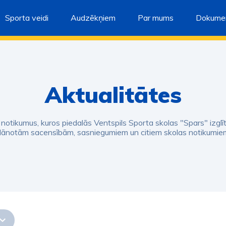
Sporta veidi
Audzēkņiem
Par mums
Dokumen
Aktualitātes
s notikumus, kuros piedalās Ventspils Sporta skolas "Spars" izglī
lānotām sacensībām, sasniegumiem un citiem skolas notikumie