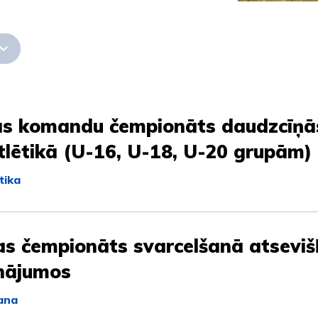
jas komandu čempionāts daudzcīņā
tlētikā (U-16, U-18, U-20 grupām)
tika
as čempionāts svarcelšanā atsevi
inājumos
ana