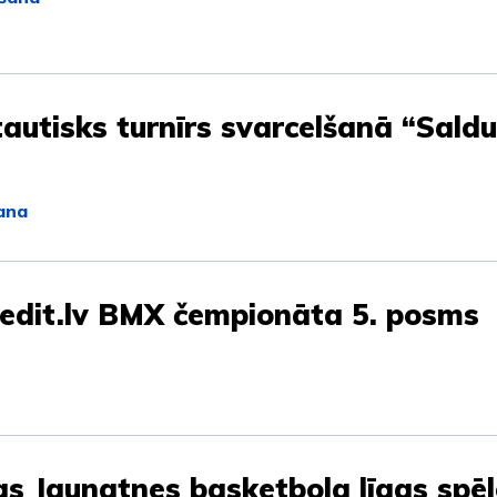
autisks turnīrs svarcelšanā “Sald
ana
edit.lv BMX čempionāta 5. posms
as Jaunatnes basketbola līgas spē