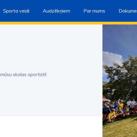
Sporta veidi
Audzēkņiem
Par mums
Dokumen
 mūsu skolas sportisti!