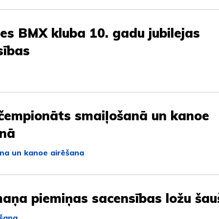
s BMX kluba 10. gadu jubilejas
sības
 čempionāts smaiļošanā un kanoe
anā
na un kanoe airēšana
maņa piemiņas sacensības ložu ša
šana