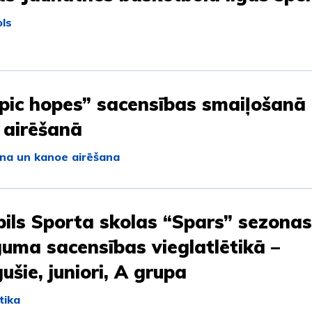
ls
pic hopes” sacensības smaiļošanā
 airēšanā
na un kanoe airēšana
ils Sporta skolas “Spars” sezonas
uma sacensības vieglatlētikā –
ušie, juniori, A grupa
tika