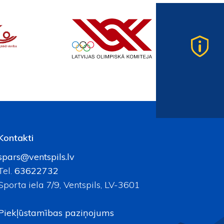
Kontakti
spars@ventspils.lv
Tel.
63622732
Sporta iela 7/9, Ventspils, LV-3601
Piekļūstamības paziņojums