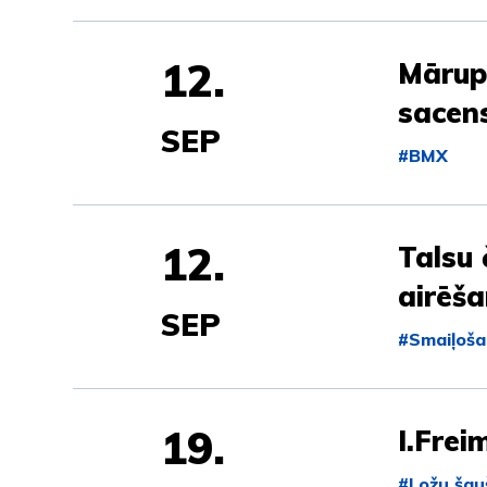
12.
Mārupe
sacen
SEP
#BMX
12.
Talsu
airēš
SEP
#Smaiļoša
19.
I.Frei
#Ložu šau