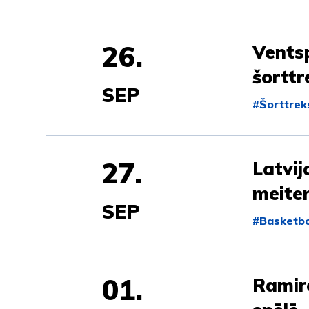
26.
Ventsp
šorttr
SEP
#Šorttrek
27.
Latvij
meite
SEP
#Basketbo
01.
Ramir