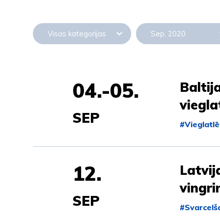
Visas kategorijas
Sep, 2020
04.-05.
Balti
viegla
SEP
#Vieglatlē
12.
Latvij
vingr
SEP
#Svarcelš