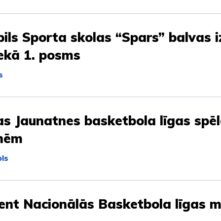
ils Sporta skolas “Spars” balvas i
ekā 1. posms
s
as Jaunatnes basketbola līgas spē
nēm
ls
ent Nacionālās Basketbola līgas m