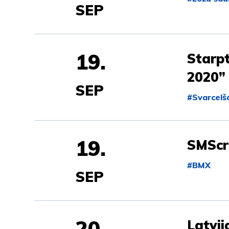
SEP
19.
Starpt
2020”
SEP
#Svarcelš
19.
SMScr
#BMX
SEP
20.
Latvij