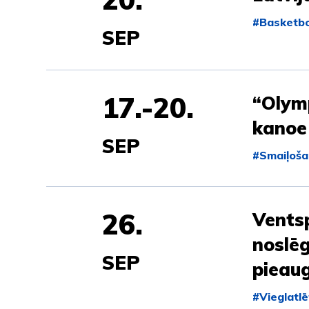
#Basketbo
SEP
17.-20.
“Olym
kanoe
SEP
#Smaiļoša
26.
Ventsp
noslēg
SEP
pieaug
#Vieglatlē