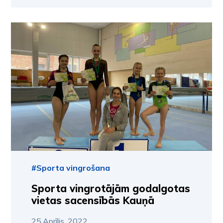
#Sporta vingrošana
Sporta vingrotājām godalgotas
vietas sacensībās Kauņā
25.Aprīlis, 2022