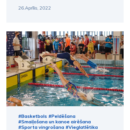
26.Aprīlis, 2022
#Basketbols
#Peldēšana
#Smaiļošana un kanoe airēšana
#Sporta vingrošana
#Vieglatlētika