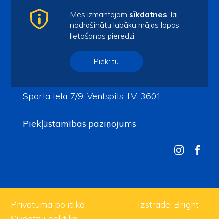
Kontakti
Mēs izmantojam
sīkdatnes
, lai
Par mums
nodrošinātu labāku mājas lapas
lietošanas pieredzi.
Audzēkņiem
Kontakti
Piekrītu
spars@ventspils.lv
Tel.
63622732
Sporta iela 7/9, Ventspils, LV-3601
Piekļūstamības paziņojums
Privātuma politika
Izstrāde:
Bright
Sīkdatņu politika