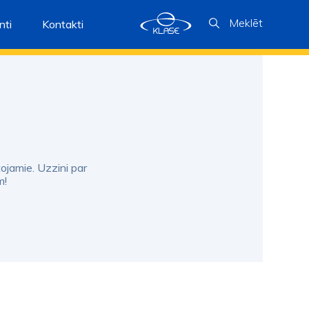
Meklēt
ti
Kontakti
tojamie. Uzzini par
m!