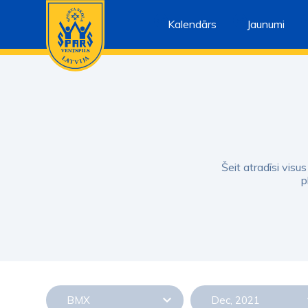
Kalendārs
Jaunumi
Šeit atradīsi visu
p
BMX
Dec, 2021