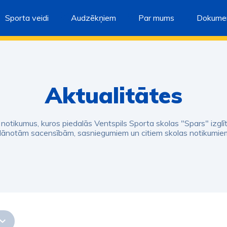
Sporta veidi
Audzēkņiem
Par mums
Dokumen
Aktualitātes
s notikumus, kuros piedalās Ventspils Sporta skolas "Spars" izglī
lānotām sacensībām, sasniegumiem un citiem skolas notikumie