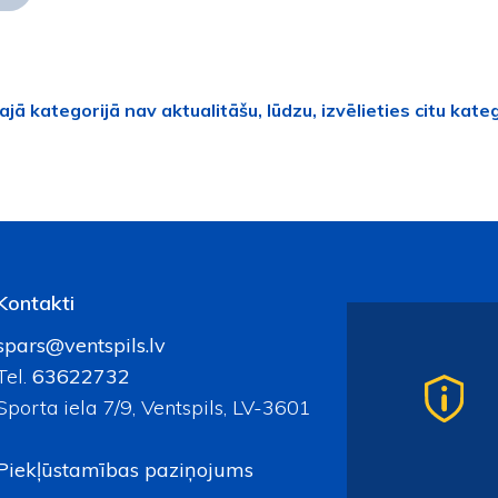
ajā kategorijā nav aktualitāšu, lūdzu, izvēlieties citu kateg
Kontakti
spars@ventspils.lv
Tel.
63622732
Sporta iela 7/9, Ventspils, LV-3601
Piekļūstamības paziņojums