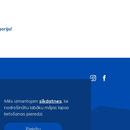
oriju!
Mēs izmantojam
sīkdatnes
, lai
nodrošinātu labāku mājas lapas
lietošanas pieredzi.
Piekrītu