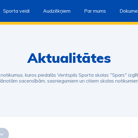
Sporta veidi
Audzēkņiem
Par mums
Dokumen
Aktualitātes
s notikumus, kuros piedalās Ventspils Sporta skolas "Spars" izglī
lānotām sacensībām, sasniegumiem un citiem skolas notikumie