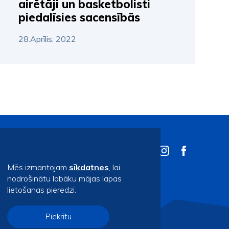
airētāji un basketbolisti
piedalīsies sacensībās
28.Aprīlis, 2022
Mēs izmantojam
sīkdatnes
, lai
nodrošinātu labāku mājas lapas
lietošanas pieredzi.
Piekrītu