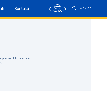
Meklēt
ti
Kontakti
tojamie. Uzzini par
m!