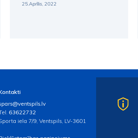
25.Aprīlis, 2022
Kontakti
spars@ventspils.lv
Tel.
63622732
Sporta iela 7/9, Ventspils, LV-3601