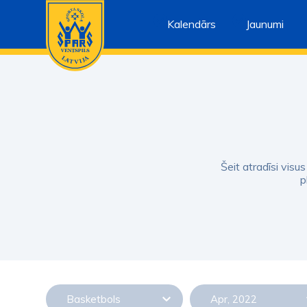
Kalendārs
Jaunumi
Šeit atradīsi visu
p
Basketbols
Apr, 2022