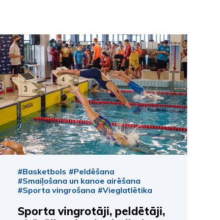
#Basketbols
#Peldēšana
#Smaiļošana un kanoe airēšana
#Sporta vingrošana
#Vieglatlētika
Sporta vingrotāji, peldētāji,